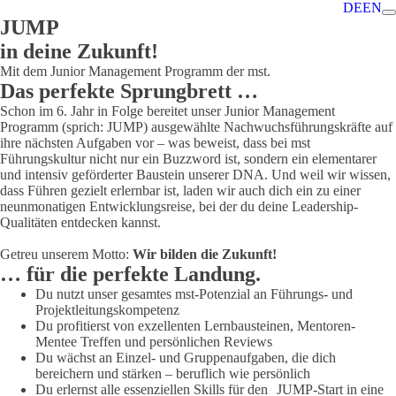
DE
EN
JUMP
in deine Zukunft!
Mit dem
Ju
nior
M
anagement
P
rogramm der mst.
Das perfekte Sprungbrett …
Schon im 6. Jahr in Folge bereitet unser Junior Management
Programm (sprich: JUMP) ausgewählte Nachwuchsführungskräfte auf
ihre nächsten Aufgaben vor – was beweist, dass bei mst
Führungskultur nicht nur ein Buzzword ist, sondern ein elementarer
und intensiv geförderter Baustein unserer DNA. Und weil wir wissen,
dass Führen gezielt erlernbar ist, laden wir auch dich ein zu einer
neunmonatigen Entwicklungsreise, bei der du deine Leadership-
Qualitäten entdecken kannst.
Getreu unserem Motto:
Wir bilden die Zukunft!
… für die perfekte Landung.
Du nutzt unser gesamtes mst-Potenzial an Führungs- und
Projektleitungskompetenz
Du profitierst von exzellenten Lernbausteinen, Mentoren-
Mentee Treffen und persönlichen Reviews
Du wächst an Einzel- und Gruppenaufgaben, die dich
bereichern und stärken – beruflich wie persönlich
Du erlernst alle essenziellen Skills für den JUMP-Start in eine