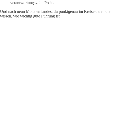
verantwortungsvolle Position
Und nach neun Monaten landest du punktgenau im Kreise derer, die
wissen, wie wichtig gute Führung ist.
„Ich
war
Teil
des
ersten
JUMP!
Der
hat
mir
sowohl
beruflich
als
auch
persönlich
einen
echten
Schub
gegeben.
Außerdem