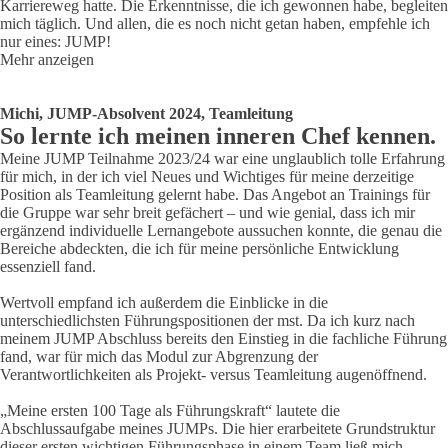
Karriereweg hatte. Die Erkenntnisse, die ich gewonnen habe, begleiten
mich täglich. Und allen, die es noch nicht getan haben, empfehle ich
nur eines: JUMP!
Mehr anzeigen
Michi, JUMP-Absolvent 2024, Teamleitung
So lernte ich meinen inneren Chef kennen.
Meine JUMP Teilnahme 2023/24 war eine unglaublich tolle Erfahrung
für mich, in der ich viel Neues und Wichtiges für meine derzeitige
Position als Teamleitung gelernt habe. Das Angebot an Trainings für
die Gruppe war sehr breit gefächert – und wie genial, dass ich mir
ergänzend individuelle Lernangebote aussuchen konnte, die genau die
Bereiche abdeckten, die ich für meine persönliche Entwicklung
essenziell fand.
Wertvoll empfand ich außerdem die Einblicke in die
unterschiedlichsten Führungspositionen der mst. Da ich kurz nach
meinem JUMP Abschluss bereits den Einstieg in die fachliche Führung
fand, war für mich das Modul zur Abgrenzung der
Verantwortlichkeiten als Projekt- versus Teamleitung augenöffnend.
„Meine ersten 100 Tage als Führungskraft“ lautete die
Abschlussaufgabe meines JUMPs. Die hier erarbeitete Grundstruktur
dieser ersten wichtigen Führungsphase in einem Team ließ mich