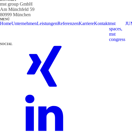
mst group GmbH
Am Münchfeld 59
80999 München
MENÜ
Home
Unternehmen
Leistungen
Referenzen
Karriere
Kontakt
mst
JU
spaces,
mst
congress
SOCIAL