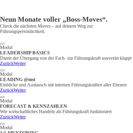
Team
Lead
Neun Monate voller „Boss-Moves“.
Check die nächsten Moves – auf deinem Weg zur
Führungspersönlichkeit.
Modul
LEADERSHIP BASICS
Damit der Übergang von der Fach- zur Führungskraft souverän klappt
Zurück
Weiter
Modul
LEADING @mst
Einblicke und Austausch mit internen Führungskräften aller Ebenen
Zurück
Weiter
Modul
FORECAST & KENNZAHLEN
Wie wirtschaftliches Handeln als Führungskraft funktioniert
Zurück
Weiter
Modul
1:1-MENTORING