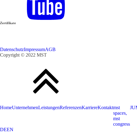
Zertifikate
Datenschutz
Impressum
AGB
Copyright ©
2022 MST 
Home
Unternehmen
Leistungen
Referenzen
Karriere
Kontakt
mst
JU
spaces,
mst
congress
DE
EN