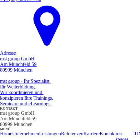
Adresse
mst group GmbH
Am Münchfeld 59
80999 München
mst group - Ihr Spezialist
für Weiterbildung.
Wir koordinieren und
konzipieren Ihre Trainings,
Seminare und eLearnings.
KONTAKT
mst group GmbH
Am Münchfeld 59
80999 München
MENÜ
Home
Unternehmen
Leistungen
Referenzen
Karriere
Kontakt
mst
JU
spaces,