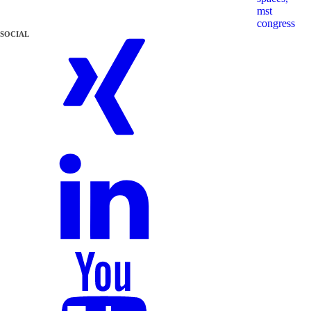
mst
congress
SOCIAL