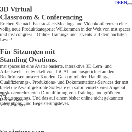
DE
EN
3D Virtual
Classroom & Conferencing
Erleben Sie nach Face-to-face-Meetings und Videokonferenzen eine
völlig neue Produktkategorie: Willkommen in der Welt von mst spaces
und mst congress – Online-Trainings und -Events auf dem nächsten
Level!
Für Sitzungen mit
Standing Ovations.
mst spaces ist eine Avatar-basierte, interaktive 3D-Lern- und
Arbeitswelt – entwickelt von TriCAT und ausgerichtet an den
Bedürfnissen unserer Kunden. Gepaart mit den Handling-,
Qualifizierungs-, Produktions- und Dokumentations-Services der mst
bietet die Award-gekrönte Software ein sofort einsetzbares Angebot
zur kostenreduzierten Durchführung von Trainings und größeren
3D
Arbeitsmeetings. Und das auf einem bisher online nicht gekannten
best-in-class 
Interaktions- und Begeisterungslevel.
VC Lösungen 