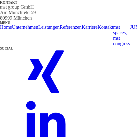
KONTAKT
mst group GmbH
Am Münchfeld 59
80999 München
MENÜ
Home
Unternehmen
Leistungen
Referenzen
Karriere
Kontakt
mst
JU
spaces,
mst
congress
SOCIAL